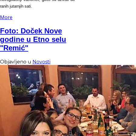
ranih jutarnjih sati.
More
Foto: Doček Nove
godine u Etno selu
"Remić"
Objavljeno u
Novosti