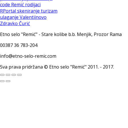
code
Remić
rodijaci
RPortal
skeniranje
turizam
ulaganje
Valentiinovo
Zdravko Čurić
Etno selo "Remić" - Stare kolibe b.b. Menjik, Prozor Rama
00387 36 783-204
info@etno-selo-remic.com
Sva prava pridržana © Etno selo "Remić" 2011. - 2017.