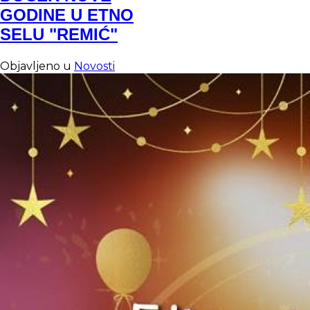
GODINE U ETNO
SELU "REMIĆ"
Objavljeno u
Novosti