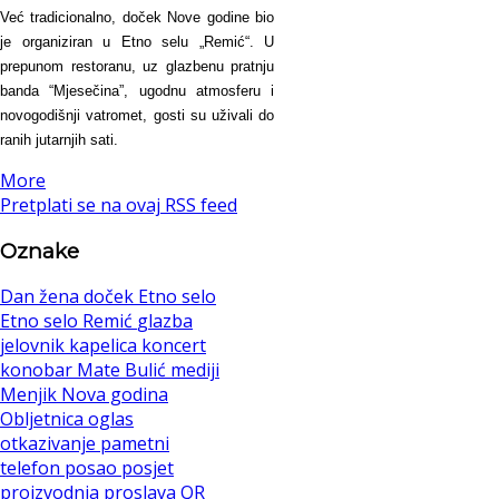
Već tradicionalno, doček Nove godine bio
je organiziran u Etno selu „Remić“. U
prepunom restoranu, uz glazbenu pratnju
banda “Mjesečina”, ugodnu atmosferu i
novogodišnji vatromet, gosti su uživali do
ranih jutarnjih sati.
More
Pretplati se na ovaj RSS feed
Oznake
Dan žena
doček
Etno selo
Etno selo Remić
glazba
jelovnik
kapelica
koncert
konobar
Mate Bulić
mediji
Menjik
Nova godina
Obljetnica
oglas
otkazivanje
pametni
telefon
posao
posjet
proizvodnja
proslava
QR