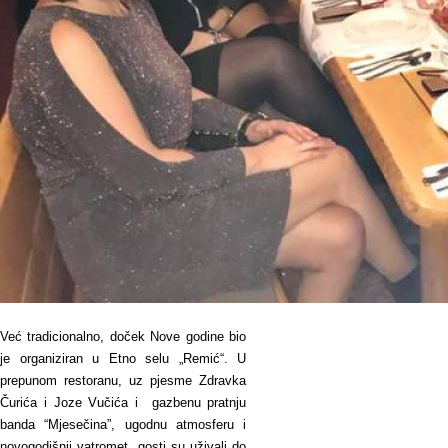
Već tradicionalno, doček Nove godine bio
je organiziran u Etno selu „Remić“. U
prepunom restoranu, uz pjesme Zdravka
Čurića i Joze Vučića i gazbenu pratnju
banda “Mjesečina”, ugodnu atmosferu i
novogodišnji vatromet, gosti su uživali do