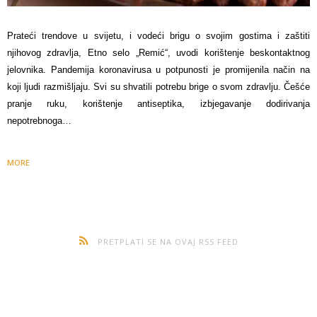
Prateći trendove u svijetu, i vodeći brigu o svojim gostima i zaštiti
njihovog zdravlja, Etno selo „Remić“, uvodi korištenje beskontaktnog
jelovnika. Pandemija koronavirusa u potpunosti je promijenila način na
koji ljudi razmišljaju. Svi su shvatili potrebu brige o svom zdravlju. Češće
pranje ruku, korištenje antiseptika, izbjegavanje dodirivanja
nepotrebnoga…
MORE
PRETPLATI SE NA OVAJ RSS FEED