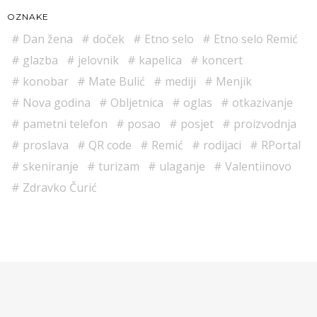
OZNAKE
Dan žena
doček
Etno selo
Etno selo Remić
glazba
jelovnik
kapelica
koncert
konobar
Mate Bulić
mediji
Menjik
Nova godina
Obljetnica
oglas
otkazivanje
pametni telefon
posao
posjet
proizvodnja
proslava
QR code
Remić
rodijaci
RPortal
skeniranje
turizam
ulaganje
Valentiinovo
Zdravko Čurić